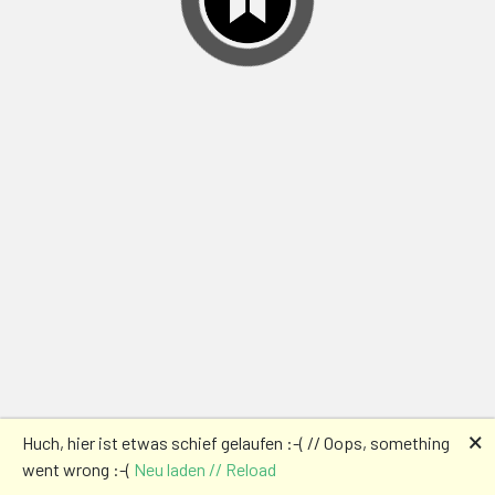
🗙
Huch, hier ist etwas schief gelaufen :-( // Oops, something
went wrong :-(
Neu laden // Reload