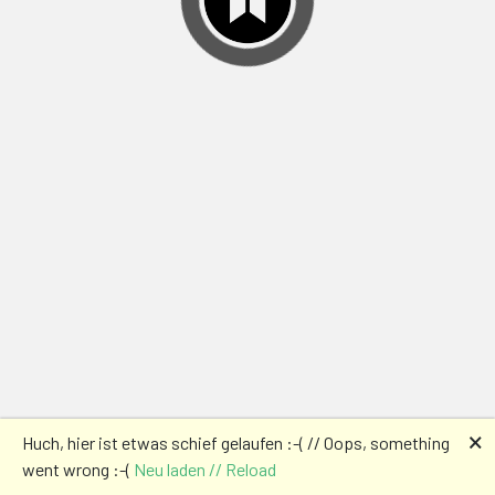
🗙
Huch, hier ist etwas schief gelaufen :-( // Oops, something
went wrong :-(
Neu laden // Reload