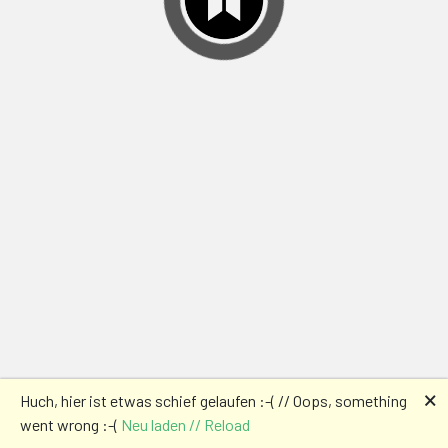
🗙
Huch, hier ist etwas schief gelaufen :-( // Oops, something
went wrong :-(
Neu laden // Reload