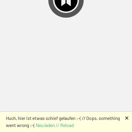
🗙
Huch, hier ist etwas schief gelaufen :-( // Oops, something
went wrong :-(
Neu laden // Reload