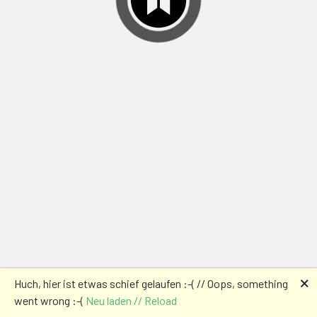
🗙
Huch, hier ist etwas schief gelaufen :-( // Oops, something
went wrong :-(
Neu laden // Reload