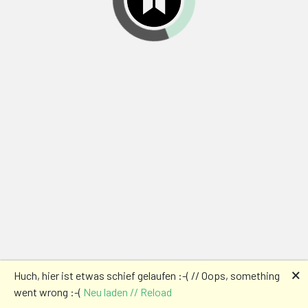
🗙
Huch, hier ist etwas schief gelaufen :-( // Oops, something
went wrong :-(
Neu laden // Reload