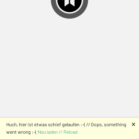
🗙
Huch, hier ist etwas schief gelaufen :-( // Oops, something
went wrong :-(
Neu laden // Reload