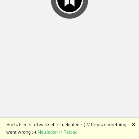
🗙
Huch, hier ist etwas schief gelaufen :-( // Oops, something
went wrong :-(
Neu laden // Reload