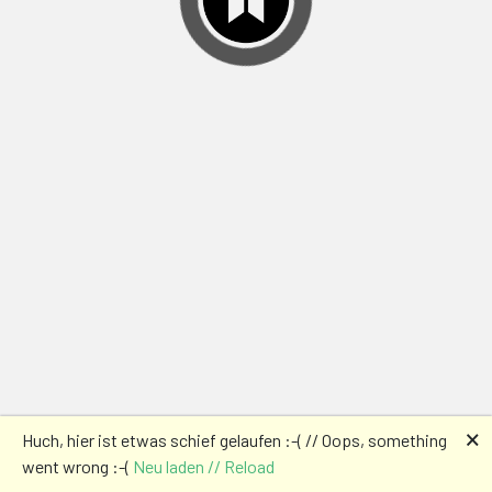
🗙
Huch, hier ist etwas schief gelaufen :-( // Oops, something
went wrong :-(
Neu laden // Reload