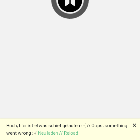
🗙
Huch, hier ist etwas schief gelaufen :-( // Oops, something
went wrong :-(
Neu laden // Reload