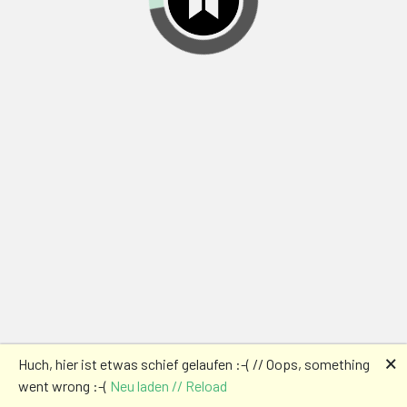
🗙
Huch, hier ist etwas schief gelaufen :-( // Oops, something
went wrong :-(
Neu laden // Reload