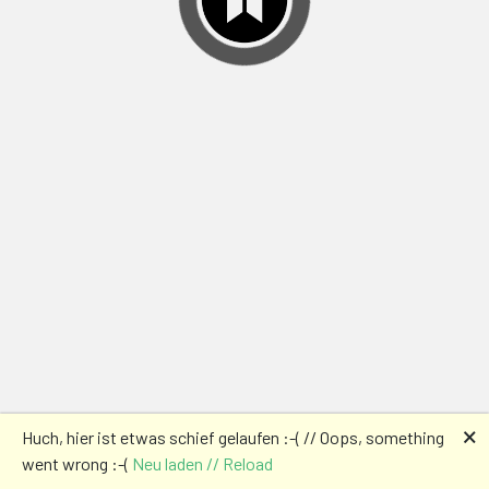
🗙
Huch, hier ist etwas schief gelaufen :-( // Oops, something
went wrong :-(
Neu laden // Reload