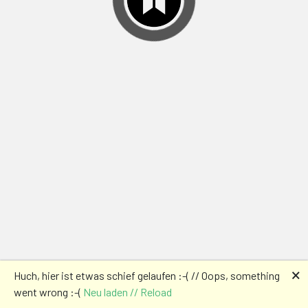
🗙
Huch, hier ist etwas schief gelaufen :-( // Oops, something
went wrong :-(
Neu laden // Reload