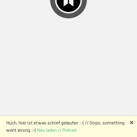
🗙
Huch, hier ist etwas schief gelaufen :-( // Oops, something
went wrong :-(
Neu laden // Reload