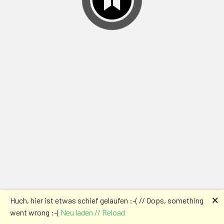
🗙
Huch, hier ist etwas schief gelaufen :-( // Oops, something
went wrong :-(
Neu laden // Reload