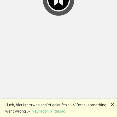
🗙
Huch, hier ist etwas schief gelaufen :-( // Oops, something
went wrong :-(
Neu laden // Reload