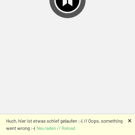
🗙
Huch, hier ist etwas schief gelaufen :-( // Oops, something
went wrong :-(
Neu laden // Reload