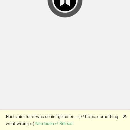
🗙
Huch, hier ist etwas schief gelaufen :-( // Oops, something
went wrong :-(
Neu laden // Reload