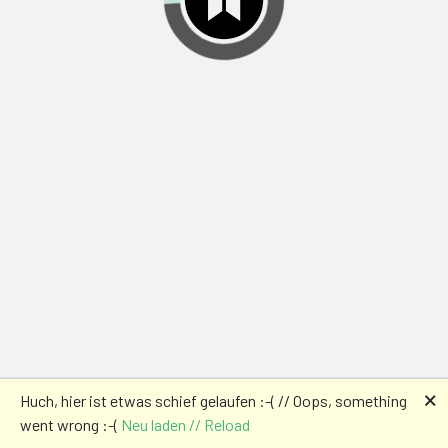
🗙
Huch, hier ist etwas schief gelaufen :-( // Oops, something
went wrong :-(
Neu laden // Reload