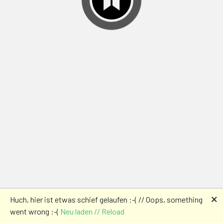
🗙
Huch, hier ist etwas schief gelaufen :-( // Oops, something
went wrong :-(
Neu laden // Reload