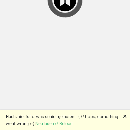
🗙
Huch, hier ist etwas schief gelaufen :-( // Oops, something
went wrong :-(
Neu laden // Reload