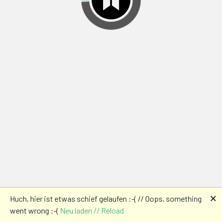
🗙
Huch, hier ist etwas schief gelaufen :-( // Oops, something
went wrong :-(
Neu laden // Reload