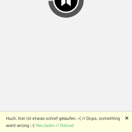
🗙
Huch, hier ist etwas schief gelaufen :-( // Oops, something
went wrong :-(
Neu laden // Reload