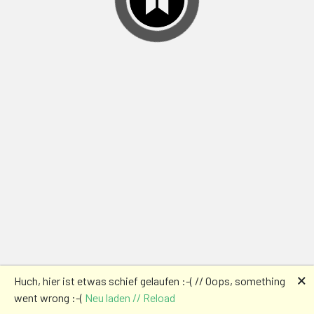
🗙
Huch, hier ist etwas schief gelaufen :-( // Oops, something
went wrong :-(
Neu laden // Reload