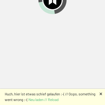
🗙
Huch, hier ist etwas schief gelaufen :-( // Oops, something
went wrong :-(
Neu laden // Reload