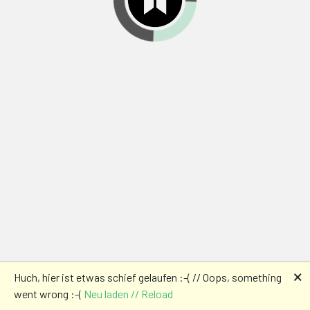
🗙
Huch, hier ist etwas schief gelaufen :-( // Oops, something
went wrong :-(
Neu laden // Reload