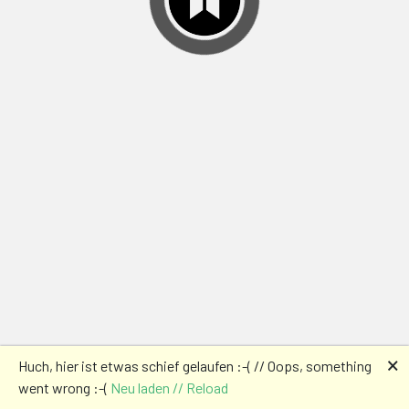
🗙
Huch, hier ist etwas schief gelaufen :-( // Oops, something
went wrong :-(
Neu laden // Reload