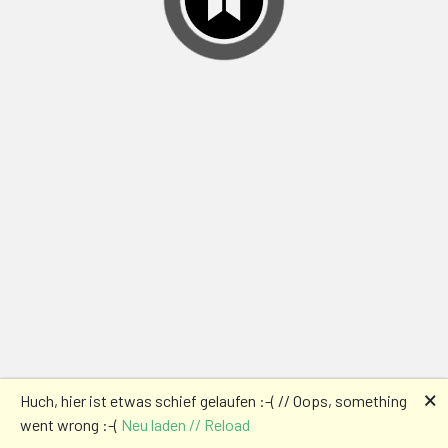
🗙
Huch, hier ist etwas schief gelaufen :-( // Oops, something
went wrong :-(
Neu laden // Reload