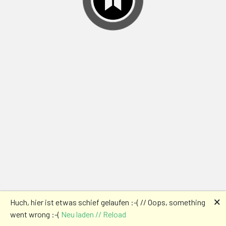
🗙
Huch, hier ist etwas schief gelaufen :-( // Oops, something
went wrong :-(
Neu laden // Reload