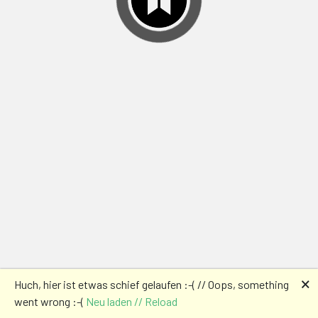
🗙
Huch, hier ist etwas schief gelaufen :-( // Oops, something
went wrong :-(
Neu laden // Reload