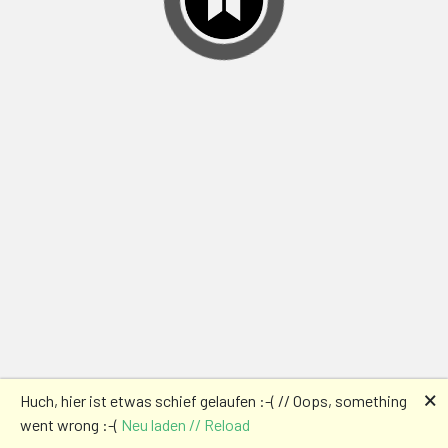
🗙
Huch, hier ist etwas schief gelaufen :-( // Oops, something
went wrong :-(
Neu laden // Reload