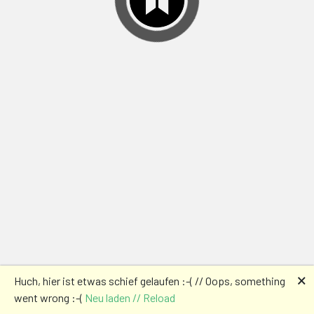
🗙
Huch, hier ist etwas schief gelaufen :-( // Oops, something
went wrong :-(
Neu laden // Reload