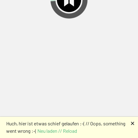
🗙
Huch, hier ist etwas schief gelaufen :-( // Oops, something
went wrong :-(
Neu laden // Reload