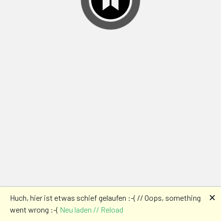
🗙
Huch, hier ist etwas schief gelaufen :-( // Oops, something
went wrong :-(
Neu laden // Reload