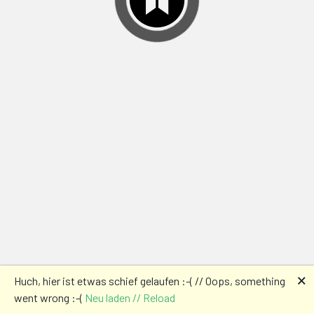
🗙
Huch, hier ist etwas schief gelaufen :-( // Oops, something
went wrong :-(
Neu laden // Reload