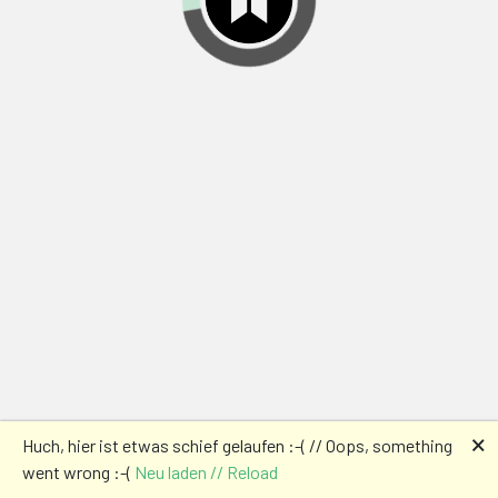
🗙
Huch, hier ist etwas schief gelaufen :-( // Oops, something
went wrong :-(
Neu laden // Reload