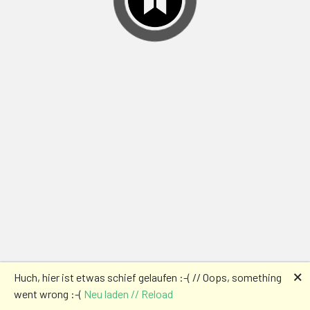
🗙
Huch, hier ist etwas schief gelaufen :-( // Oops, something
went wrong :-(
Neu laden // Reload