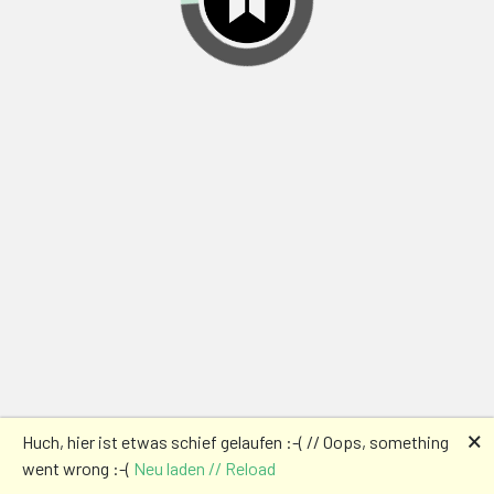
🗙
Huch, hier ist etwas schief gelaufen :-( // Oops, something
went wrong :-(
Neu laden // Reload