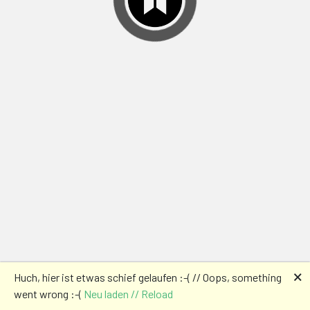
🗙
Huch, hier ist etwas schief gelaufen :-( // Oops, something
went wrong :-(
Neu laden // Reload