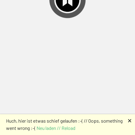
🗙
Huch, hier ist etwas schief gelaufen :-( // Oops, something
went wrong :-(
Neu laden // Reload