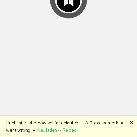
🗙
Huch, hier ist etwas schief gelaufen :-( // Oops, something
went wrong :-(
Neu laden // Reload