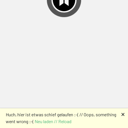
🗙
Huch, hier ist etwas schief gelaufen :-( // Oops, something
went wrong :-(
Neu laden // Reload