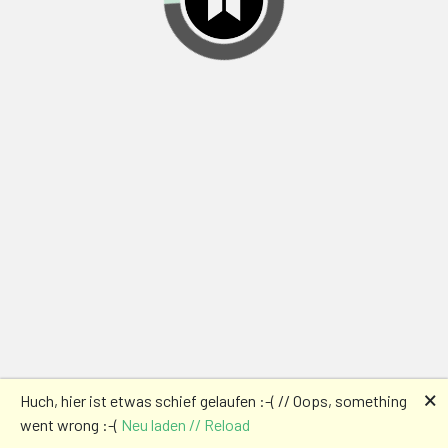
🗙
Huch, hier ist etwas schief gelaufen :-( // Oops, something
went wrong :-(
Neu laden // Reload