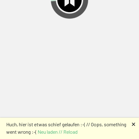
🗙
Huch, hier ist etwas schief gelaufen :-( // Oops, something
went wrong :-(
Neu laden // Reload