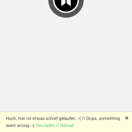
🗙
Huch, hier ist etwas schief gelaufen :-( // Oops, something
went wrong :-(
Neu laden // Reload