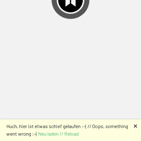
🗙
Huch, hier ist etwas schief gelaufen :-( // Oops, something
went wrong :-(
Neu laden // Reload