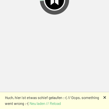
🗙
Huch, hier ist etwas schief gelaufen :-( // Oops, something
went wrong :-(
Neu laden // Reload