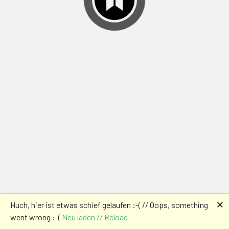
🗙
Huch, hier ist etwas schief gelaufen :-( // Oops, something
went wrong :-(
Neu laden // Reload