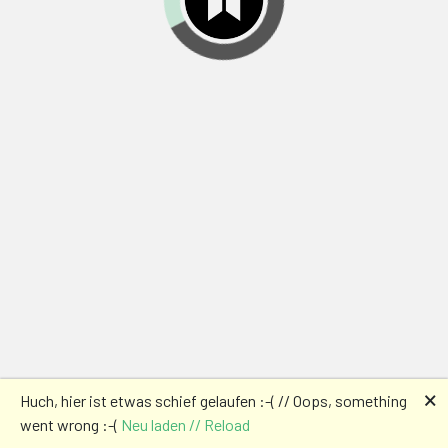
🗙
Huch, hier ist etwas schief gelaufen :-( // Oops, something
went wrong :-(
Neu laden // Reload