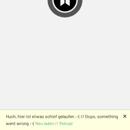
🗙
Huch, hier ist etwas schief gelaufen :-( // Oops, something
went wrong :-(
Neu laden // Reload